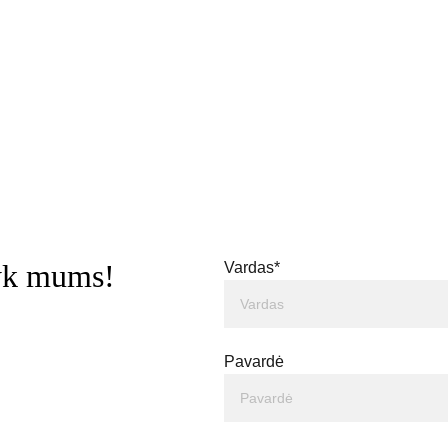
šyk mums!
Vardas*
Pavardė