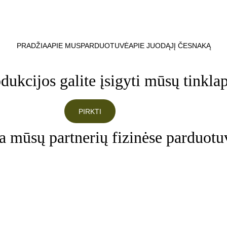
Nemokamas siuntimas užsakymams nuo 50 Eur
PRADŽIA
APIE MUS
PARDUOTUVĖ
APIE JUODĄJĮ ČESNAKĄ
dukcijos galite įsigyti mūsų tinkla
PIRKTI
ba mūsų partnerių fizinėse parduotu