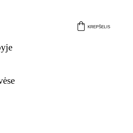
KREPŠELIS
pyje
vėse